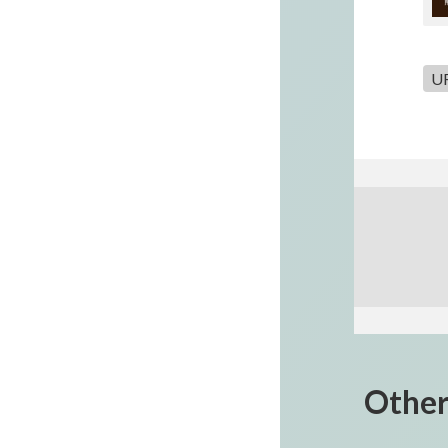
U
Othe