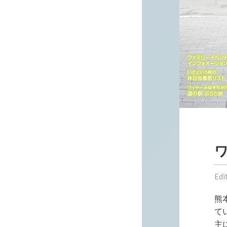
ワ
Edi
熊
て
主