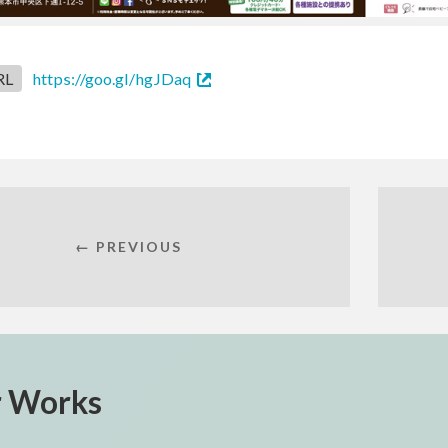
RL
https://goo.gl/hgJDaq
← PREVIOUS
r Works