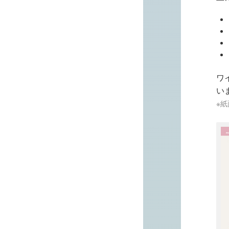
ワ
い
※